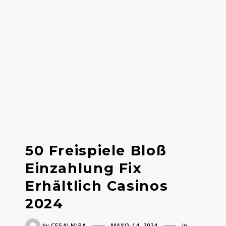
50 Freispiele Bloß
Einzahlung Fix
Erhältlich Casinos
2024
by
CESALMIRA
MAYO 14, 2024
in