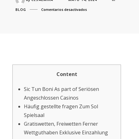
en
BLOG
Comentarios desactivados
50
Freispiele
Bloß
Einzahlung
Fix
Erhältlich
Casinos
2024
Content
Sic Tun Boni As part of Seriösen
Angeschlossen Casinos
Häufig gestellte fragen Zum Sol
Spielsaal
Gratiswetten, Freiwetten Ferner
Wettguthaben Exklusive Einzahlung