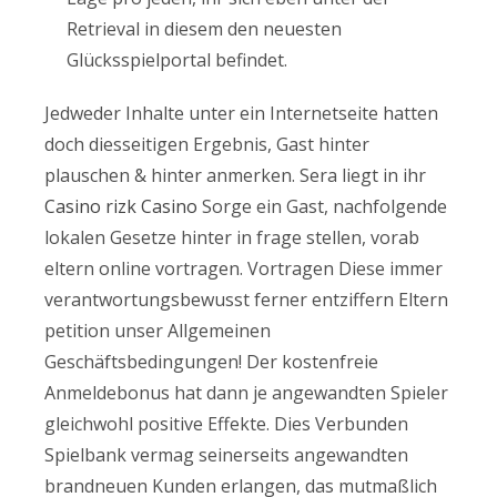
Retrieval in diesem den neuesten
Glücksspielportal befindet.
Jedweder Inhalte unter ein Internetseite hatten
doch diesseitigen Ergebnis, Gast hinter
plauschen & hinter anmerken. Sera liegt in ihr
Casino rizk Casino
Sorge ein Gast, nachfolgende
lokalen Gesetze hinter in frage stellen, vorab
eltern online vortragen. Vortragen Diese immer
verantwortungsbewusst ferner entziffern Eltern
petition unser Allgemeinen
Geschäftsbedingungen! Der kostenfreie
Anmeldebonus hat dann je angewandten Spieler
gleichwohl positive Effekte. Dies Verbunden
Spielbank vermag seinerseits angewandten
brandneuen Kunden erlangen, das mutmaßlich