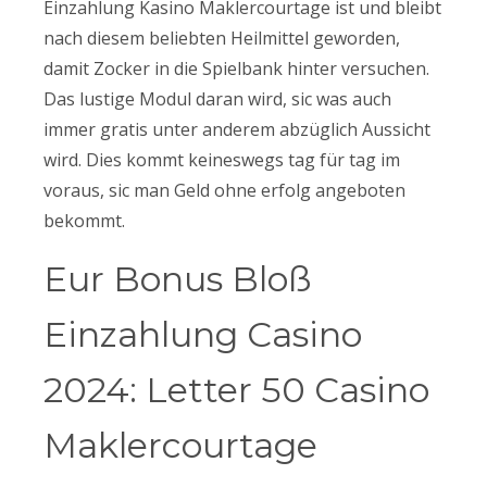
Einzahlung Kasino Maklercourtage ist und bleibt
nach diesem beliebten Heilmittel geworden,
damit Zocker in die Spielbank hinter versuchen.
Das lustige Modul daran wird, sic was auch
immer gratis unter anderem abzüglich Aussicht
wird. Dies kommt keineswegs tag für tag im
voraus, sic man Geld ohne erfolg angeboten
bekommt.
Eur Bonus Bloß
Einzahlung Casino
2024: Letter 50 Casino
Maklercourtage