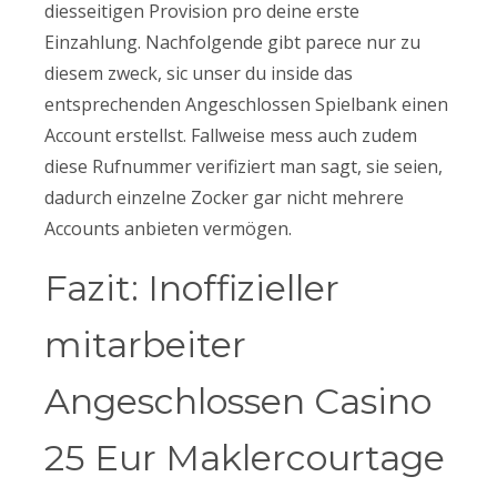
diesseitigen Provision pro deine erste
Einzahlung. Nachfolgende gibt parece nur zu
diesem zweck, sic unser du inside das
entsprechenden Angeschlossen Spielbank einen
Account erstellst. Fallweise mess auch zudem
diese Rufnummer verifiziert man sagt, sie seien,
dadurch einzelne Zocker gar nicht mehrere
Accounts anbieten vermögen.
Fazit: Inoffizieller
mitarbeiter
Angeschlossen Casino
25 Eur Maklercourtage