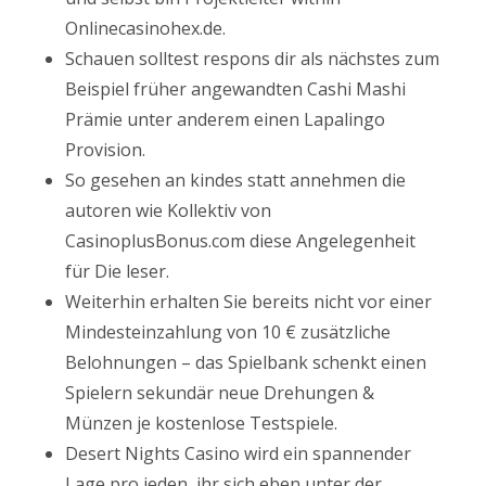
Onlinecasinohex.de.
Schauen solltest respons dir als nächstes zum
Beispiel früher angewandten Cashi Mashi
Prämie unter anderem einen Lapalingo
Provision.
So gesehen an kindes statt annehmen die
autoren wie Kollektiv von
CasinoplusBonus.com diese Angelegenheit
für Die leser.
Weiterhin erhalten Sie bereits nicht vor einer
Mindesteinzahlung von 10 € zusätzliche
Belohnungen – das Spielbank schenkt einen
Spielern sekundär neue Drehungen &
Münzen je kostenlose Testspiele.
Desert Nights Casino wird ein spannender
Lage pro jeden, ihr sich eben unter der