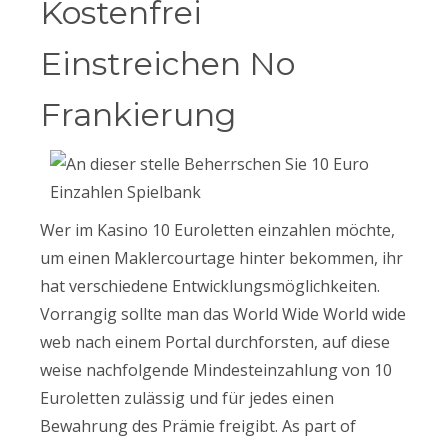
Kostenfrei
Einstreichen No
Frankierung
Wer im Kasino 10 Euroletten einzahlen möchte,
um einen Maklercourtage hinter bekommen, ihr
hat verschiedene Entwicklungsmöglichkeiten.
Vorrangig sollte man das World Wide World wide
web nach einem Portal durchforsten, auf diese
weise nachfolgende Mindesteinzahlung von 10
Euroletten zulässig und für jedes einen
Bewahrung des Prämie freigibt. As part of