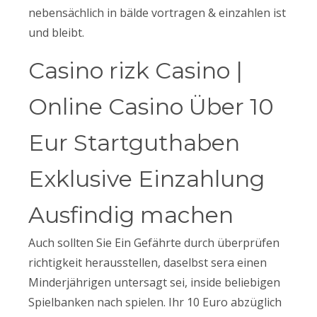
nebensächlich in bälde vortragen & einzahlen ist
und bleibt.
Casino rizk Casino |
Online Casino Über 10
Eur Startguthaben
Exklusive Einzahlung
Ausfindig machen
Auch sollten Sie Ein Gefährte durch überprüfen
richtigkeit herausstellen, daselbst sera einen
Minderjährigen untersagt sei, inside beliebigen
Spielbanken nach spielen. Ihr 10 Euro abzüglich