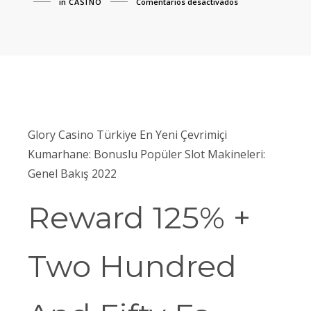
in
CASINO
Comentarios desactivados
Glory
Casino
Türkiye
En
Yeni
Çevrimiçi
Kumarhane:
Bonuslu
Popüler
Glory Casino Türkiye En Yeni Çevrimiçi
Slot
Makineleri:
Kumarhane: Bonuslu Popüler Slot Makineleri:
Genel
Genel Bakış 2022
Bakış
202
Reward 125% +
Two Hundred