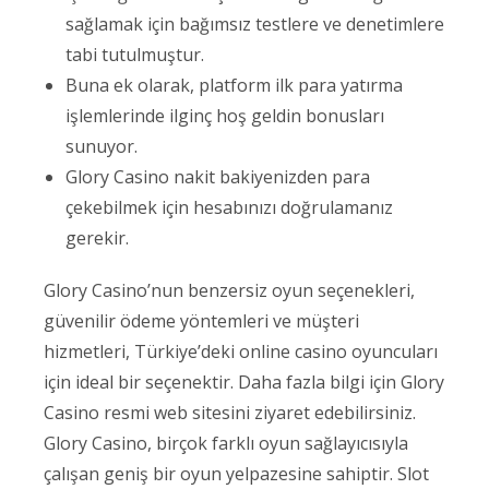
sağlamak için bağımsız testlere ve denetimlere
tabi tutulmuştur.
Buna ek olarak, platform ilk para yatırma
işlemlerinde ilginç hoş geldin bonusları
sunuyor.
Glory Casino nakit bakiyenizden para
çekebilmek için hesabınızı doğrulamanız
gerekir.
Glory Casino’nun benzersiz oyun seçenekleri,
güvenilir ödeme yöntemleri ve müşteri
hizmetleri, Türkiye’deki online casino oyuncuları
için ideal bir seçenektir. Daha fazla bilgi için Glory
Casino resmi web sitesini ziyaret edebilirsiniz.
Glory Casino, birçok farklı oyun sağlayıcısıyla
çalışan geniş bir oyun yelpazesine sahiptir. Slot