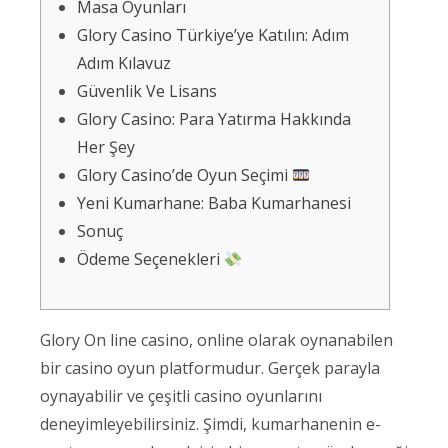
Masa Oyunları
Glory Casino Türkiye’ye Katılın: Adım
Adım Kılavuz
Güvenlik Ve Lisans
Glory Casino: Para Yatırma Hakkında
Her Şey
Glory Casino’de Oyun Seçimi
Yeni Kumarhane: Baba Kumarhanesi
Sonuç
Ödeme Seçenekleri
Glory On line casino, online olarak oynanabilen
bir casino oyun platformudur. Gerçek parayla
oynayabilir ve çeşitli casino oyunlarını
deneyimleyebilirsiniz. Şimdi, kumarhanenin e-