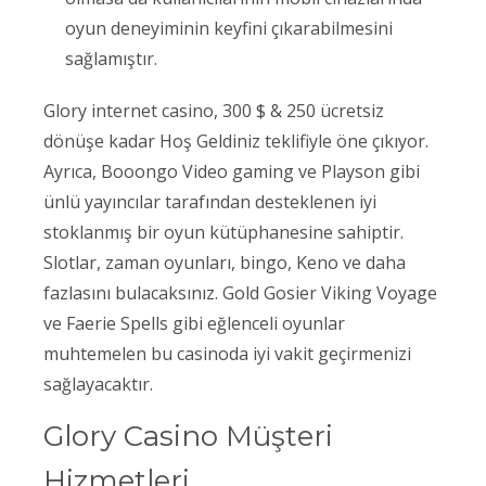
oyun deneyiminin keyfini çıkarabilmesini
sağlamıştır.
Glory internet casino, 300 $ & 250 ücretsiz
dönüşe kadar Hoş Geldiniz teklifiyle öne çıkıyor.
Ayrıca, Booongo Video gaming ve Playson gibi
ünlü yayıncılar tarafından desteklenen iyi
stoklanmış bir oyun kütüphanesine sahiptir.
Slotlar, zaman oyunları, bingo, Keno ve daha
fazlasını bulacaksınız. Gold Gosier Viking Voyage
ve Faerie Spells gibi eğlenceli oyunlar
muhtemelen bu casinoda iyi vakit geçirmenizi
sağlayacaktır.
Glory Casino Müşteri
Hizmetleri