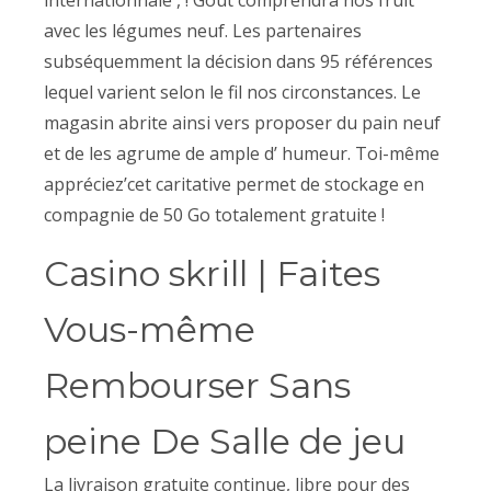
internationnale , ! Goût comprendra nos fruit
avec les légumes neuf. Les partenaires
subséquemment la décision dans 95 références
lequel varient selon le fil nos circonstances. Le
magasin abrite ainsi vers proposer du pain neuf
et de les agrume de ample d’ humeur. Toi-même
appréciez’cet caritative permet de stockage en
compagnie de 50 Go totalement gratuite !
Casino skrill | Faites
Vous-même
Rembourser Sans
peine De Salle de jeu
La livraison gratuite continue, libre pour des