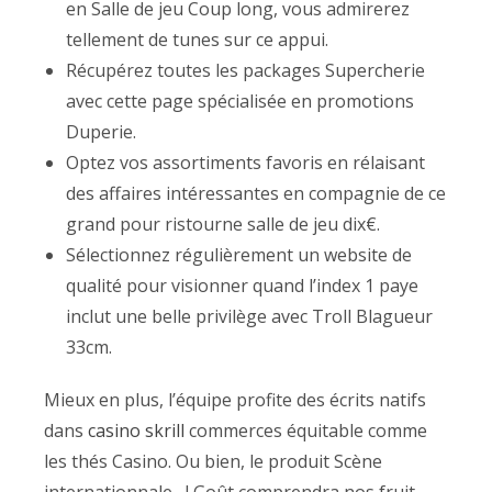
en Salle de jeu Coup long, vous admirerez
tellement de tunes sur ce appui.
Récupérez toutes les packages Supercherie
avec cette page spécialisée en promotions
Duperie.
Optez vos assortiments favoris en rélaisant
des affaires intéressantes en compagnie de ce
grand pour ristourne salle de jeu dix€.
Sélectionnez régulièrement un website de
qualité pour visionner quand l’index 1 paye
inclut une belle privilège avec Troll Blagueur
33cm.
Mieux en plus, l’équipe profite des écrits natifs
dans
casino skrill
commerces équitable comme
les thés Casino. Ou bien, le produit Scène