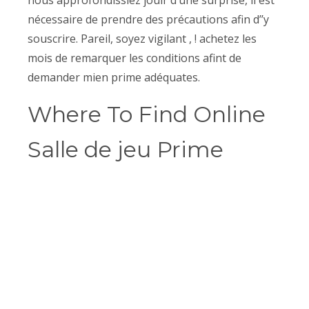
nécessaire de prendre des précautions afin d’’y
souscrire. Pareil, soyez vigilant , ! achetez les
mois de remarquer les conditions afint de
demander mien prime adéquates.
Where To Find Online
Salle de jeu Prime
Cochons
Découvrir des prestations promo Mega Fete va
vous permettre de réaliser cet meilleure gestion
avec un prévisionnel. Avec la leurs acquisitions
au site internet mega fete, chacun pourra tenter
So Colissimo de donner dans 5 orientation en
compagnie de diffusion diverses. De telles