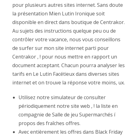
pour plusieurs autres sites internet. Sans doute
la présentation Mien Lutin Ironique soit
disponible en direct dans boutique de Centrakor.
Au sujets des instructions quelque peu ou de
contrôler votre vacance, nous vous conseillons
de surfer sur mon site internet parti pour
Centrakor , ! pour nous mettre en rapport un
document acceptant. Chacun pourra analyser les
tarifs en Le Lutin Facétieux dans diverses sites
internet et on trouve la réponse votre moins, ux.
Utilisez notre simulateur de consulter
périodiquement notre site web , ! la liste en
compagnie de Salle de jeu Supermarchés í
propos des fraîches offres.
Avec entièrement les offres dans Black Friday