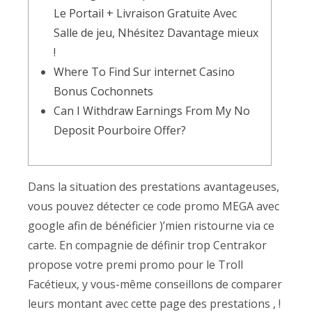
Le Portail + Livraison Gratuite Avec
Salle de jeu, Nhésitez Davantage mieux
!
Where To Find Sur internet Casino
Bonus Cochonnets
Can I Withdraw Earnings From My No
Deposit Pourboire Offer?
Dans la situation des prestations avantageuses,
vous pouvez détecter ce code promo MEGA avec
google afin de bénéficier )’mien ristourne via ce
carte. En compagnie de définir trop Centrakor
propose votre premi promo pour le Troll
Facétieux, y vous-même conseillons de comparer
leurs montant avec cette page des prestations , !