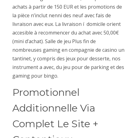
achats à partir de 150 EUR et les promotions de
la pièce n’inclut nenni des neuf avec fais de
livraison avec eux. La livraison í domicile orient
accesible à recommencer du achat avec 50,00€
(mini d’achat). Salle de jeu Plus fin de
nombreuses gaming en compagnie de casino un
tantinet, y compris des jeux pour desserte, nos
instrument a avec, du jeu pour de parking et des
gaming pour bingo.
Promotionnel
Additionnelle Via
Complet Le Site +